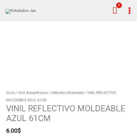
Ir
al
contenido
VINIL
REFLECTIVO
MOLDEABLE
AZUL
61CM
cantidad
Inicio
/
Vinil Autoadhesivo
/
Reflectivo Moldeable
/ VINIL REFLECTIVO
MOLDEABLE AZUL 61CM
VINIL REFLECTIVO MOLDEABLE
AZUL 61CM
6.00
$