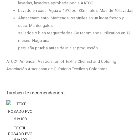
lavadas, lavadora aprobada por la AATCC
Lavado en casa: Agua a 40°C por 30minutos, Más de 40 lavadas
Almacenamiento: Mantenga los viniles en un lugar fresco y
seco. Manténgalos
sellados o bien resguardados. Se recomienda utilizarlos en 12
meses. Haga una
pequeña prueba antes de iniciar producción
ATCC*: American Association of Textile Chemist and Coloring
Asociación Americana de Químicos Textiles y Coloristas
También te recomendamos…
TEXTIL
ROSADO
PVC
61x100
TEXTIL
cantidad
ROSADO PVC
61×100