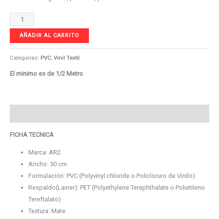
AÑADIR AL CARRITO
Categorías:
PVC
,
Vinil Textil
El minimo es de 1/2 Metro
Descripción
FICHA TECNICA
Marca: AR2
Ancho: 50 cm
Formulación: PVC (Polyvinyl chloride o Policloruro de Vinilo)
Respaldo(Lainer): PET (Polyethylene Terephthalate o Polietileno
Tereftalato)
Textura: Mate