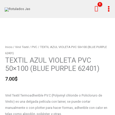
Ir
al
contenido
TEXTIL
AZUL
VIOLETA
Inicio
/
Vinil Textil
/
PVC
/ TEXTIL AZUL VIOLETA PVC 50×100 (BLUE PURPLE
PVC
62401)
TEXTIL AZUL VIOLETA PVC
50x100
(BLUE
50×100 (BLUE PURPLE 62401)
PURPLE
62401)
7.00
$
cantidad
Vinil Textil Termoadherible P.V.C (Polyvinyl chloride o Policloruro de
Vinilo) es una delgada película con lainer, se puede cortar
manualmente o con plotter para hacer formas, adherible con calor en
telas como algodón, poliéster, y otras.