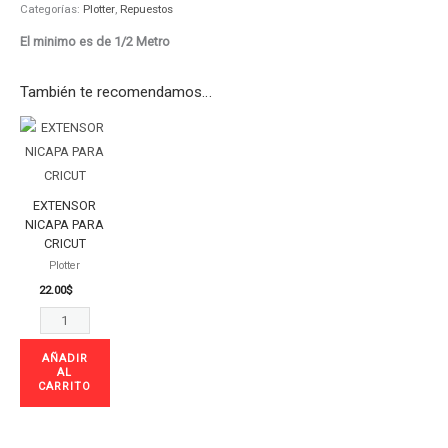
Categorías:
Plotter
,
Repuestos
El minimo es de 1/2 Metro
También te recomendamos…
EXTENSOR
NICAPA
PARA
CRICUT
EXTENSOR
cantidad
NICAPA PARA
CRICUT
Plotter
22.00
$
AÑADIR
AL
CARRITO