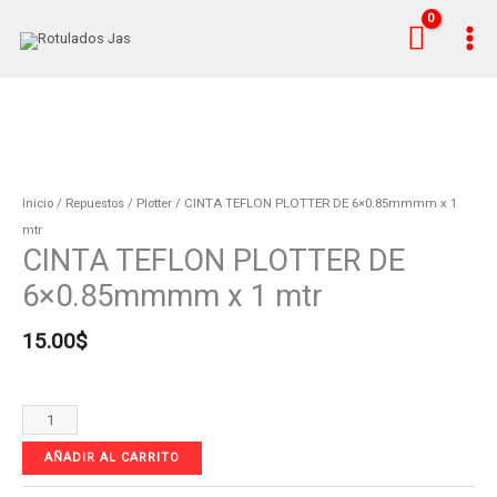
Ir
al
contenido
CINTA
TEFLON
PLOTTER
Inicio
/
Repuestos
/
Plotter
/ CINTA TEFLON PLOTTER DE 6×0.85mmmm x 1
DE
mtr
CINTA TEFLON PLOTTER DE
6x0.85mmmm
x
6×0.85mmmm x 1 mtr
1
mtr
15.00
$
cantidad
AÑADIR AL CARRITO