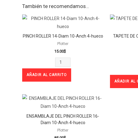
También te recomendamos…
PINCH
ROLLER
14-
PINCH ROLLER 14-Diam 10-Anch 4-hueco
TAPETE DE
Diam
Plotter
10-
15.00
$
Anch
4-
hueco
AÑADIR AL CARRITO
AÑADIR AL 
cantidad
ENSAMBLAJE
DEL
PINCH
ENSAMBLAJE DEL PINCH ROLLER 16-
ROLLER
Diam 10-Anch 4-hueco
16-
Plotter
85.00
$