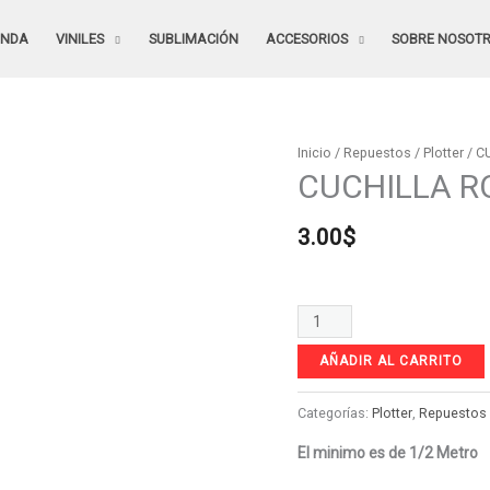
ENDA
VINILES
SUBLIMACIÓN
ACCESORIOS
SOBRE NOSOT
CUCHILLA
Inicio
/
Repuestos
/
Plotter
/ C
CUCHILLA R
ROLAND
60
3.00
$
GRADOS
(AZUL)
cantidad
AÑADIR AL CARRITO
Categorías:
Plotter
,
Repuestos
El minimo es de 1/2 Metro