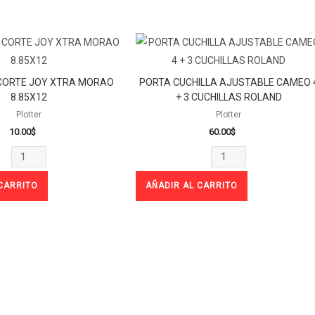
TAPETE
PORTA
DE
CUCHILLA
CORTE
AJUSTABLE
 CORTE JOY XTRA MORAO
PORTA CUCHILLA AJUSTABLE CAMEO 
JOY
CAMEO
8.85X12
+ 3 CUCHILLAS ROLAND
XTRA
4
Plotter
Plotter
10.00
$
60.00
$
MORAO
+
8.85X12
3
cantidad
CUCHILLAS
CARRITO
AÑADIR AL CARRITO
ROLAND
cantidad