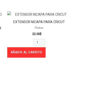
EXTENSOR
NICAPA
EXTENSOR NICAPA PARA CRICUT
PARA
4
Plotter
CRICUT
22.00
$
cantidad
AÑADIR AL CARRITO