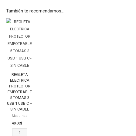
También te recomendamos…
REGLETA
ELECTRICA
PROTECTOR
EMPOTRABLE
5
TOMAS
3
USB
REGLETA
1
ELECTRICA
PROTECTOR
USB
EMPOTRABLE
C
5 TOMAS 3
-
USB 1 USB C –
SIN
SIN CABLE
CABLE
Maquinas
40.00
$
cantidad