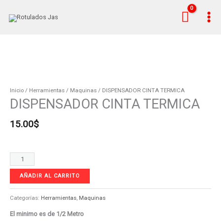
Ir
al
contenido
DISPENSADOR
CINTA
TERMICA
Inicio
/
Herramientas
/
Maquinas
/ DISPENSADOR CINTA TERMICA
DISPENSADOR CINTA TERMICA
cantidad
15.00
$
AÑADIR AL CARRITO
Categorías:
Herramientas
,
Maquinas
El minimo es de 1/2 Metro