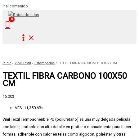
Ir al contenido
Inicio
/
Vinil Textil
/
Estampados
/ TEXTIL FIBRA CARBONO 100X50 CM
TEXTIL FIBRA CARBONO 100X50
CM
15.00
$
VES
:
11,350.6Bs.
Vinil Textil Termoadherible PU (poliuretano) es una muy delgada película
con lainer, cortable con alto detalle en plotter o manualmente para hacer
formas, adherible con calor en telas como algodón, poliéster, y otras.