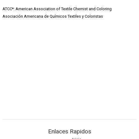
ATCC*: American Association of Textile Chemist and Coloring
Asociación Americana de Químicos Textiles y Coloristas
TEXTIL MESH
NEGRO100X50 CM
Estampados
18.00
$
VES
:
13,620.7Bs.
TEXTIL MESH NEGRO100X50 CM
cantidad
AÑADIR AL CARRITO
Enlaces Rapidos