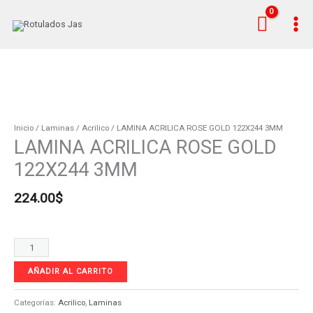
Ir
al
contenido
LAMINA
ACRILICA
ROSE
Inicio
/
Laminas
/
Acrilico
/ LAMINA ACRILICA ROSE GOLD 122X244 3MM
LAMINA ACRILICA ROSE GOLD
GOLD
122X244
122X244 3MM
3MM
cantidad
224.00
$
AÑADIR AL CARRITO
Categorías:
Acrilico
,
Laminas