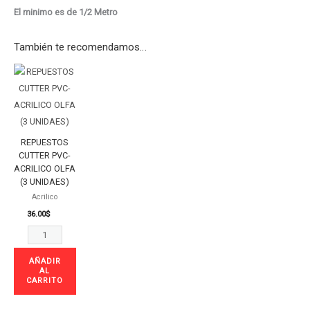
El minimo es de 1/2 Metro
También te recomendamos…
REPUESTOS
CUTTER
PVC-
ACRILICO
OLFA
REPUESTOS
(3
CUTTER PVC-
ACRILICO OLFA
UNIDAES)
(3 UNIDAES)
cantidad
Acrilico
36.00
$
AÑADIR
AL
CARRITO