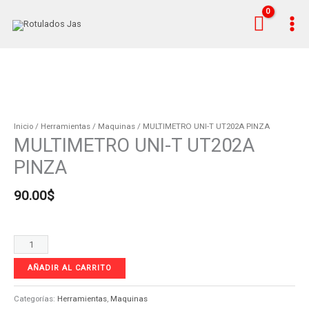
Ir
al
contenido
MULTIMETRO
UNI-
T
Inicio
/
Herramientas
/
Maquinas
/ MULTIMETRO UNI-T UT202A PINZA
MULTIMETRO UNI-T UT202A
UT202A
PINZA
PINZA
cantidad
90.00
$
AÑADIR AL CARRITO
Categorías:
Herramientas
,
Maquinas