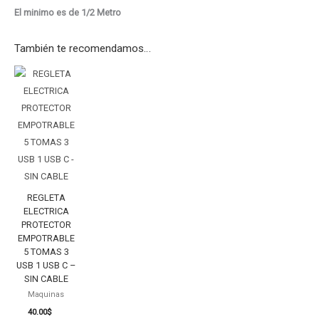
El minimo es de 1/2 Metro
También te recomendamos…
REGLETA
ELECTRICA
PROTECTOR
EMPOTRABLE
5
TOMAS
3
USB
REGLETA
1
ELECTRICA
PROTECTOR
USB
EMPOTRABLE
C
5 TOMAS 3
-
USB 1 USB C –
SIN
SIN CABLE
CABLE
Maquinas
40.00
$
cantidad