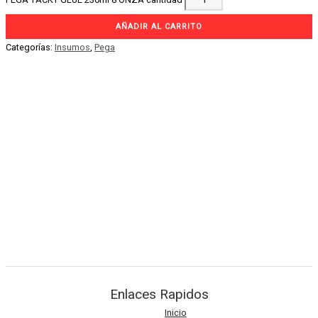
AÑADIR AL CARRITO
Categorías:
Insumos
,
Pega
SILICON LIQUIDO 60ML
Insumos
2.50
$
VES
:
1,891.8Bs.
SILICON LIQUIDO 60ML cantidad
AÑADIR AL CARRITO
Enlaces Rapidos
Inicio