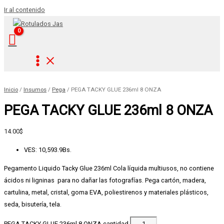
Ir al contenido
Inicio
/
Insumos
/
Pega
/ PEGA TACKY GLUE 236ml 8 ONZA
PEGA TACKY GLUE 236ml 8 ONZA
14.00
$
VES
:
10,593.9Bs.
Pegamento Liquido Tacky Glue 236ml Cola líquida multiusos, no contiene
ácidos ni ligninas para no dañar las fotografías. Pega cartón, madera,
cartulina, metal, cristal, goma EVA, poliestirenos y materiales plásticos,
seda, bisutería, tela.
PEGA TACKY GLUE 236ml 8 ONZA cantidad