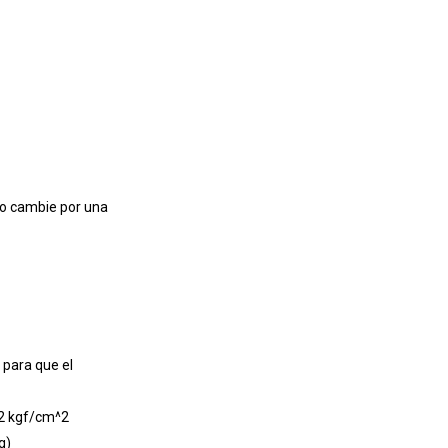
ad o cambie por una
 para que el
.2 kgf/cm^2
g)