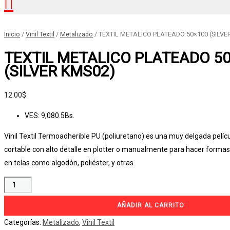
Buscar
Inicio
/
Vinil Textil
/
Metalizado
/ TEXTIL METALICO PLATEADO 50×100 (SILVE
TEXTIL METALICO PLATEADO 5
(SILVER KMS02)
12.00
$
VES
:
9,080.5Bs.
Vinil Textil Termoadherible PU (poliuretano) es una muy delgada películ
cortable con alto detalle en plotter o manualmente para hacer formas,
en telas como algodón, poliéster, y otras.
AÑADIR AL CARRITO
Categorías:
Metalizado
,
Vinil Textil