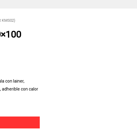
R KMS02)
0×100
a con lainer,
 adherible con calor