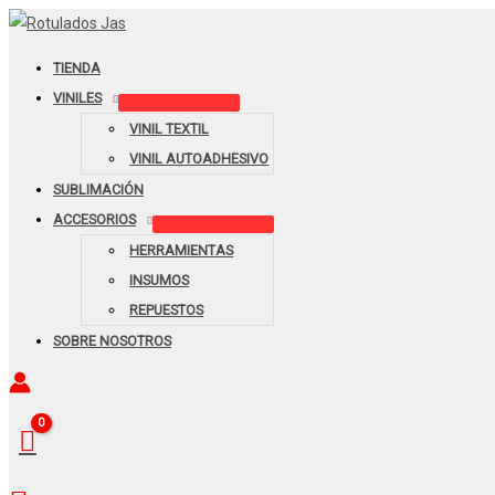
Ir
TEXTIL
al
METALICO
TIENDA
contenido
PLATEADO
VINILES
50x100
(SILVER
VINIL TEXTIL
KMS02)
VINIL AUTOADHESIVO
cantidad
SUBLIMACIÓN
ACCESORIOS
HERRAMIENTAS
INSUMOS
REPUESTOS
SOBRE NOSOTROS