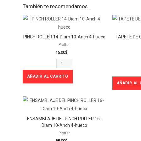
También te recomendamos…
PINCH
ROLLER
14-
PINCH ROLLER 14-Diam 10-Anch 4-hueco
TAPETE DE
Diam
Plotter
10-
15.00
$
Anch
4-
hueco
AÑADIR AL CARRITO
AÑADIR AL 
cantidad
ENSAMBLAJE
DEL
PINCH
ENSAMBLAJE DEL PINCH ROLLER 16-
ROLLER
Diam 10-Anch 4-hueco
16-
Plotter
85.00
$