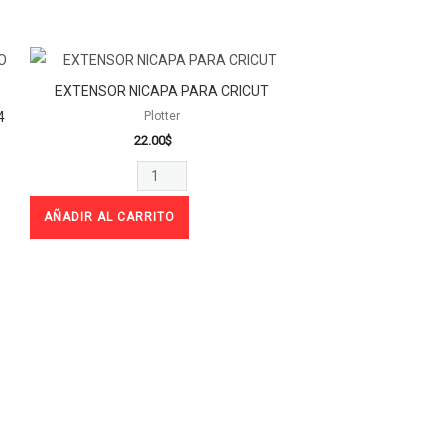
EXTENSOR
NICAPA
EXTENSOR NICAPA PARA CRICUT
PARA
4
Plotter
CRICUT
22.00
$
cantidad
AÑADIR AL CARRITO