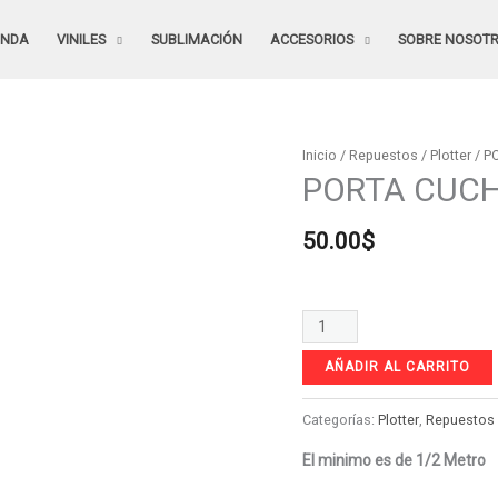
ENDA
VINILES
SUBLIMACIÓN
ACCESORIOS
SOBRE NOSOT
PORTA
Inicio
/
Repuestos
/
Plotter
/ P
PORTA CUCH
CUCHILLA
CRICUT
50.00
$
JOY
cantidad
AÑADIR AL CARRITO
Categorías:
Plotter
,
Repuestos
El minimo es de 1/2 Metro