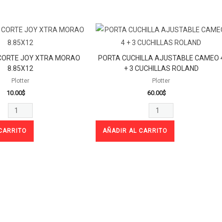
TAPETE
PORTA
DE
CUCHILLA
CORTE
AJUSTABLE
 CORTE JOY XTRA MORAO
PORTA CUCHILLA AJUSTABLE CAMEO 
JOY
CAMEO
8.85X12
+ 3 CUCHILLAS ROLAND
XTRA
4
Plotter
Plotter
10.00
$
60.00
$
MORAO
+
8.85X12
3
cantidad
CUCHILLAS
CARRITO
AÑADIR AL CARRITO
ROLAND
cantidad