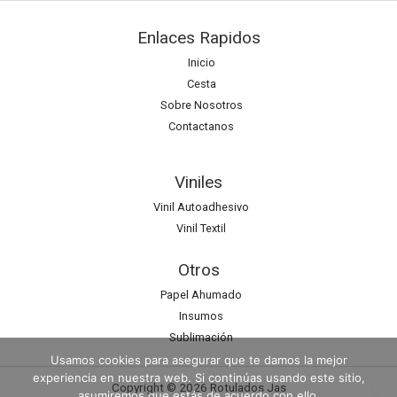
Enlaces Rapidos
Inicio
Cesta
Sobre Nosotros
Contactanos
Viniles
Vinil Autoadhesivo
Vinil Textil
Otros
Papel Ahumado
Insumos
Sublimación
Usamos cookies para asegurar que te damos la mejor
experiencia en nuestra web. Si continúas usando este sitio,
Copyright © 2026 Rotulados Jas
asumiremos que estás de acuerdo con ello.