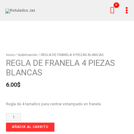
Ir
al
contenido
REGLA
DE
FRANELA
Inicio
/
Sublimación
/ REGLA DE FRANELA 4 PIEZAS BLANCAS
REGLA DE FRANELA 4 PIEZAS
4
PIEZAS
BLANCAS
BLANCAS
cantidad
6.00
$
Regla de 4 tamaños para centrar estampado en franela
AÑADIR AL CARRITO