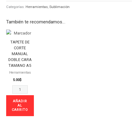
Categorías:
Herramientas
,
Sublimación
También te recomendamos…
TAPETE
DE
TAPETE DE
CORTE
CORTE
MANUAL
MANUAL
DOBLE CARA
DOBLE
TAMANO A5
CARA
Herramientas
TAMANO
5.00
$
A5
cantidad
AÑADIR
AL
CARRITO