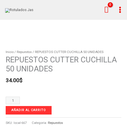
Ir
al
contenido
REPUESTOS
CUTTER
CUCHILLA
Inicio
/
Repuestos
/ REPUESTOS CUTTER CUCHILLA 50 UNIDADES
REPUESTOS CUTTER CUCHILLA
50
UNIDADES
50 UNIDADES
cantidad
34.00
$
AÑADIR AL CARRITO
SKU:
local-667
Categoría:
Repuestos