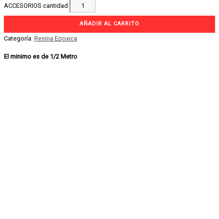
ACCESORIOS cantidad
AÑADIR AL CARRITO
Categoría:
Resina Epoxica
El minimo es de 1/2 Metro
RASPADOR BORDE
RESINA CON
REPUESTOS
Accesorios
12.00
$
VES
:
9,090.5Bs.
RASPADOR BORDE RESINA CON
REPUESTOS cantidad