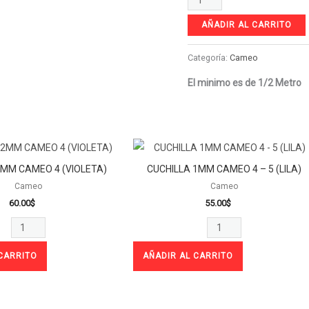
AÑADIR AL CARRITO
Categoría:
Cameo
El minimo es de 1/2 Metro
CUCHILLA
CUCHILLA
2MM
1MM
2MM CAMEO 4 (VIOLETA)
CUCHILLA 1MM CAMEO 4 – 5 (LILA)
CAMEO
CAMEO
Cameo
Cameo
4
4
60.00
$
55.00
$
(VIOLETA)
-
cantidad
5
(LILA)
CARRITO
AÑADIR AL CARRITO
cantidad