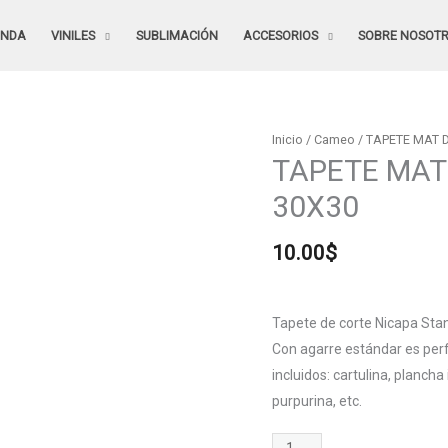
ENDA
VINILES
SUBLIMACIÓN
ACCESORIOS
SOBRE NOSOT
TAPETE
Inicio
/
Cameo
/ TAPETE MAT 
TAPETE MAT
MAT
DE
30X30
CORTE
NICAPA
10.00
$
CAMEO
30X30
cantidad
Tapete de corte Nicapa Sta
Con agarre estándar es per
incluidos: cartulina, plancha
purpurina, etc.