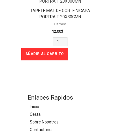
MAT
DE
TAPETE MAT DE CORTE NICAPA
CORTE
PORTRAIT 20X30CMN
NICAPA
Cameo
12.00
$
PORTRAIT
20X30CMN
cantidad
AÑADIR AL CARRITO
Enlaces Rapidos
Inicio
Cesta
Sobre Nosotros
Contactanos