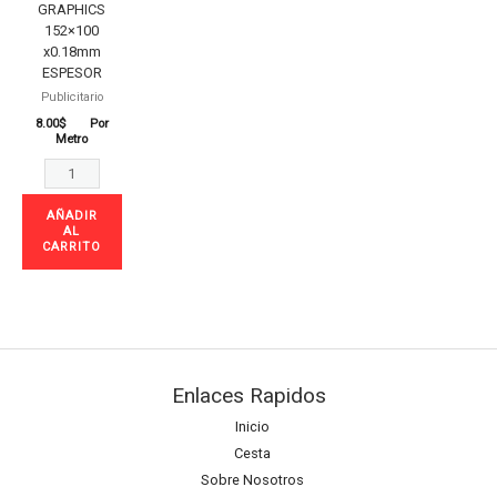
cantidad
GRAPHICS
152×100
x0.18mm
ESPESOR
Publicitario
8.00
$
Por
Metro
AÑADIR
AL
CARRITO
Enlaces Rapidos
Inicio
Cesta
Sobre Nosotros