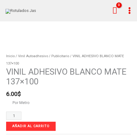
Ir
al
contenido
VINIL
ADHESIVO
BLANCO
Inicio
/
Vinil Autoadhesivo
/
Publicitario
/ VINIL ADHESIVO BLANCO MATE
MATE
137×100
VINIL ADHESIVO BLANCO MATE
137x100
cantidad
137×100
6.00
$
Por Metro
AÑADIR AL CARRITO