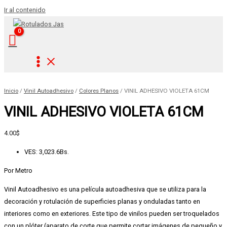
Ir al contenido
Inicio
/
Vinil Autoadhesivo
/
Colores Planos
/ VINIL ADHESIVO VIOLETA 61CM
VINIL ADHESIVO VIOLETA 61CM
4.00
$
VES
:
3,023.6Bs.
Por Metro
Vinil Autoadhesivo es una película autoadhesiva que se utiliza para la
decoración y rotulación de superficies planas y onduladas tanto en
interiores como en exteriores. Este tipo de vinilos pueden ser troquelados
con un plóter (aparato de corte que permite cortar imágenes de pequeño y