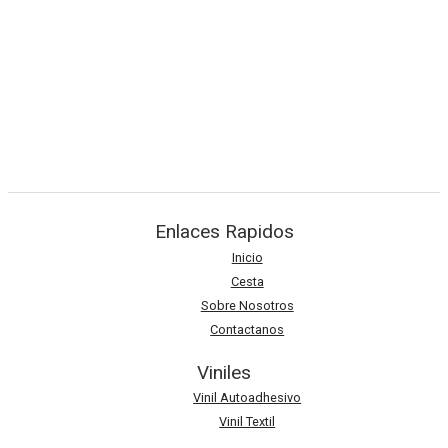
Colores Planos
4.00
$
VES
:
3,023.6Bs.
Por Metro
VINIL ADHESIVO MORADO 61CM
cantidad
AÑADIR AL CARRITO
Enlaces Rapidos
Inicio
Cesta
Sobre Nosotros
Contactanos
Viniles
Vinil Autoadhesivo
Vinil Textil