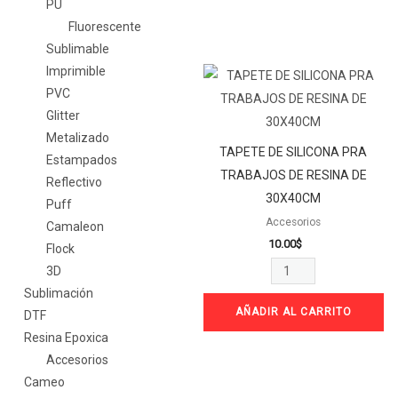
PU
Fluorescente
Sublimable
Imprimible
TAPETE
PVC
DE
Glitter
SILICONA
Metalizado
PRA
TAPETE DE SILICONA PRA
Estampados
TRABAJOS
TRABAJOS DE RESINA DE
Reflectivo
DE
30X40CM
Puff
RESINA
Accesorios
Camaleon
DE
10.00
$
Flock
30X40CM
3D
cantidad
Sublimación
AÑADIR AL CARRITO
DTF
Resina Epoxica
Accesorios
Cameo