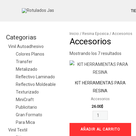
Ir
TI
al
contenido
Inicio
/
Resina Epoxica
/ Accesorios
Categorias
Accesorios
Vinil Autoadhesivo
Mostrando los 7 resultados
Colores Planos
Transfer
KIT
Metalizado
HERRAMIENTAS
Reflectivo Laminado
PARA
KIT HERRAMIENTAS PARA
Reflectivo Moldeable
RESINA
RESINA
Texturizado
cantidad
Accesorios
MiniCraft
26.00
$
Publicitario
Gran Formato
Para Mica
AÑADIR AL CARRITO
Vinil Textil