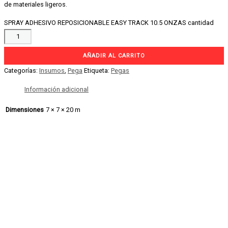
de materiales ligeros.
SPRAY ADHESIVO REPOSICIONABLE EASY TRACK 10.5 ONZAS cantidad
AÑADIR AL CARRITO
Categorías:
Insumos
,
Pega
Etiqueta:
Pegas
Información adicional
Dimensiones
7 × 7 × 20 m
SILICON LIQUIDO 60ML
Insumos
2.50
$
VES
:
1,891.8Bs.
SILICON LIQUIDO 60ML cantidad