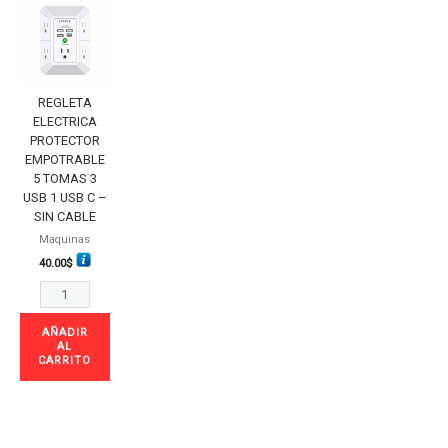
REGLETA
ELECTRICA
PROTECTOR
EMPOTRABLE
5
REGLETA
ELECTRICA
TOMAS
PROTECTOR
3
EMPOTRABLE
USB
5 TOMAS 3
USB 1 USB C –
1
SIN CABLE
USB
Maquinas
C
40.00
$
-
SIN
CABLE
AÑADIR
cantidad
AL
CARRITO