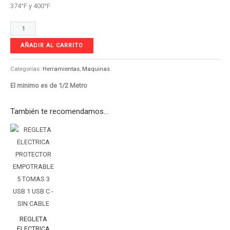
374°F y 400°F
AÑADIR AL CARRITO
Categorías:
Herramientas
,
Maquinas
El minimo es de 1/2 Metro
También te recomendamos…
REGLETA
ELECTRICA
PROTECTOR
EMPOTRABLE
5
TOMAS
3
USB
REGLETA
1
ELECTRICA