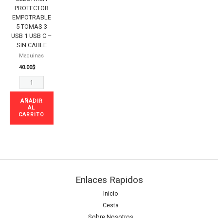
PROTECTOR
USB
EMPOTRABLE
C
5 TOMAS 3
-
USB 1 USB C –
SIN
SIN CABLE
CABLE
Maquinas
40.00
$
cantidad
AÑADIR
AL
CARRITO
Enlaces Rapidos
Inicio
Cesta
Sobre Nosotros