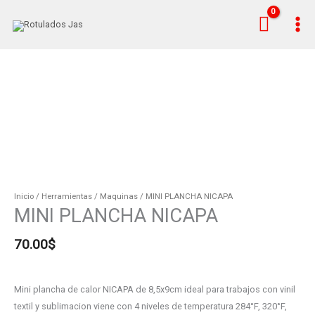
Ir
al
contenido
MINI
PLANCHA
NICAPA
cantidad
Inicio
/
Herramientas
/
Maquinas
/ MINI PLANCHA NICAPA
MINI PLANCHA NICAPA
70.00
$
Mini plancha de calor NICAPA de 8,5x9cm ideal para trabajos con vinil
textil y sublimacion viene con 4 niveles de temperatura 284°F, 320°F,