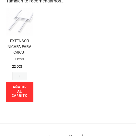
También te recomendamos…
EXTENSOR
NICAPA
PARA
CRICUT
cantidad
EXTENSOR
NICAPA PARA
CRICUT
Plotter
22.00
$
AÑADIR
AL
CARRITO